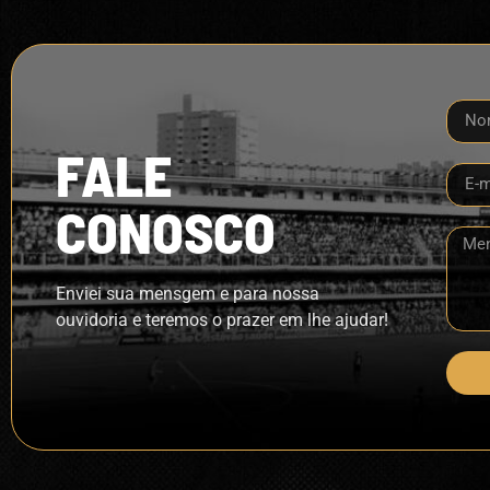
FALE
CONOSCO
Enviei sua mensgem e para nossa
ouvidoria e teremos o prazer em lhe ajudar!